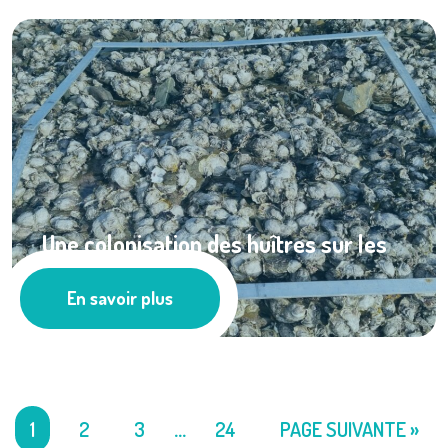
Une colonisation des huîtres sur les
côtes ...
En savoir plus
Actualités
1
2
3
…
24
PAGE SUIVANTE »