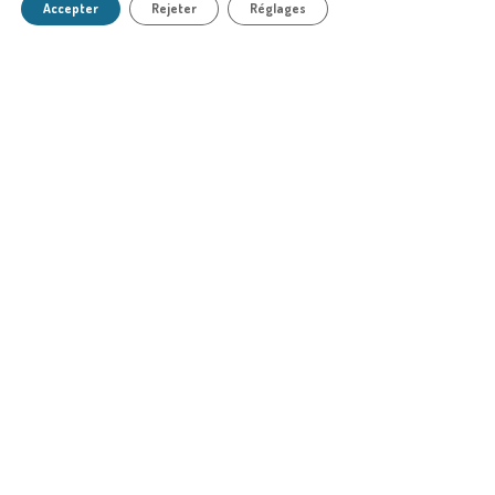
Accepter
Rejeter
Réglages
LE SMEL
❯
CULTURES MARINES
PÊCHE
MILIEU MARIN
MÉDIAS
❯
© 2024 SMEL
Mentions légales