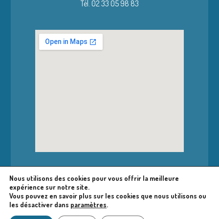
Tél. 02 33 05 98 83
Nous utilisons des cookies pour vous offrir la meilleure
expérience sur notre site.
Accéder à la bibliothèque
Vous pouvez en savoir plus sur les cookies que nous utilisons ou
les désactiver dans
paramètres
.
Nous contacter