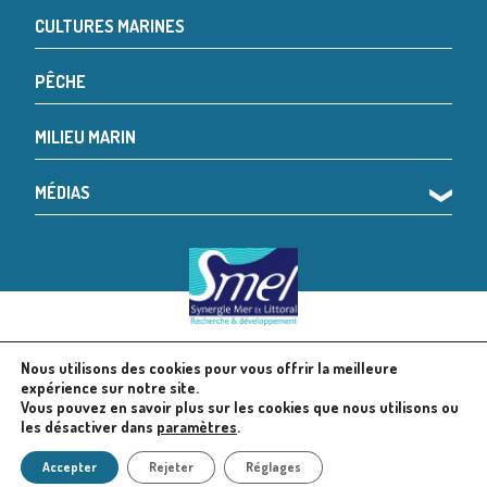
CULTURES MARINES
PÊCHE
MILIEU MARIN
MÉDIAS
❯
Nous utilisons des cookies pour vous offrir la meilleure
© 2024 SMEL
Mentions légales
expérience sur notre site.
Vous pouvez en savoir plus sur les cookies que nous utilisons ou
les désactiver dans
paramètres
.
Politique en matière de cookies
Accepter
Rejeter
Réglages