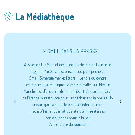
La Médiathèque
LE SMEL DANS LA PRESSE
Assises de la pêche et des produits de la mer. Laurence
Espèce embl
Hégron-Macé est responsable du pôle pêche au
sembl
Smel (Synergie mer et littoral). Le rôle du centre
réchauffeme
technique et scientifique, basé à Blainville-sur-Mer, en
scientifiqu
Manche, est d’acquérir de la donnée et d’assurer le suivi
filière et
de l’état de la ressource pour les pêcheries régionales. Un
figure de s
travail qui a amené le Smel à s’intéresser au
réchauffement climatique et notamment à ses
A lire sur :
ht
conséquences pour le bulot.
granville
A lire le site du
journal