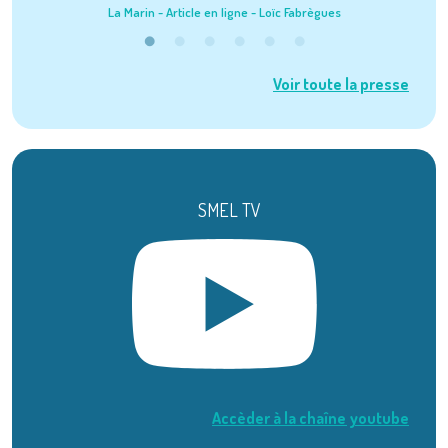
La Marin - Article en ligne - Loïc Fabrègues
Grand 
Voir toute la presse
SMEL TV
Accèder à la chaîne youtube