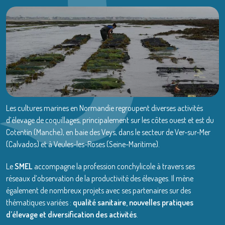
Les cultures marines en Normandie regroupent diverses activités
d’élevage de coquillages, principalement sur les côtes ouest et est du
Cotentin (Manche), en baie des Veys, dans le secteur de Ver-sur-Mer
(Calvados) et à Veules-les-Roses (Seine-Maritime).
Le
SMEL
accompagne la profession conchylicole à travers ses
réseaux d’observation de la productivité des élevages. Il mène
également de nombreux projets avec ses partenaires sur des
thématiques variées :
qualité sanitaire, nouvelles pratiques
d’élevage et diversification des activités
.