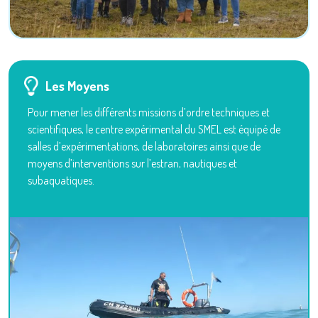
Les Moyens
Pour mener les différents missions d’ordre techniques et
scientifiques, le centre expérimental du SMEL est équipé de
salles d’expérimentations, de laboratoires ainsi que de
moyens d’interventions sur l’estran, nautiques et
subaquatiques.