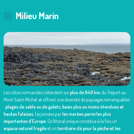
Milieu Marin
Les côtes normandes s’étendent sur
plus de 640 km
, du Tréport au
Mont-Saint-Michel, et offrent une diversité de paysages remarquables
:
plages de sable ou de galets, baies plus ou moins étendues et
hautes falaises
, façonnées par
les marées parmi les plus
importantes d’Europe
. Ce littoral unique constitue à la fois un
espace naturel fragile
et un
territoire clé pour la pêche et les