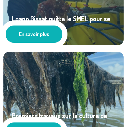
Loann Gissat quitte le SMEL pour se
lancer dans ...
En savoir plus
Les actus
Premiers travaux sur la culture de
l’algue ...