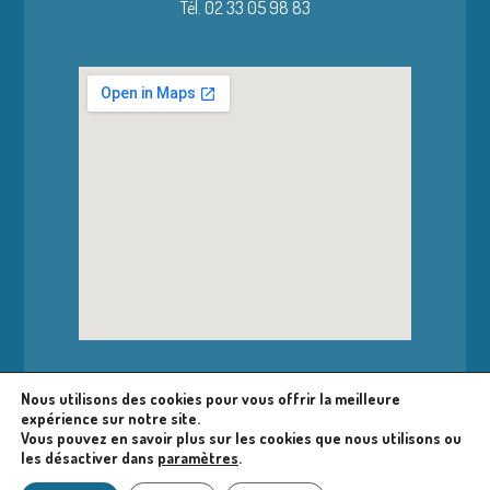
Tél. 02 33 05 98 83
Nous utilisons des cookies pour vous offrir la meilleure
expérience sur notre site.
Accéder à la bibliothèque
Vous pouvez en savoir plus sur les cookies que nous utilisons ou
les désactiver dans
paramètres
.
Nous contacter