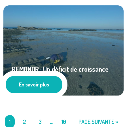
REMONOR : Un déficit de croissance
sur la côte ...
En savoir plus
Ressources documentaires
1
2
3
…
10
PAGE SUIVANTE »