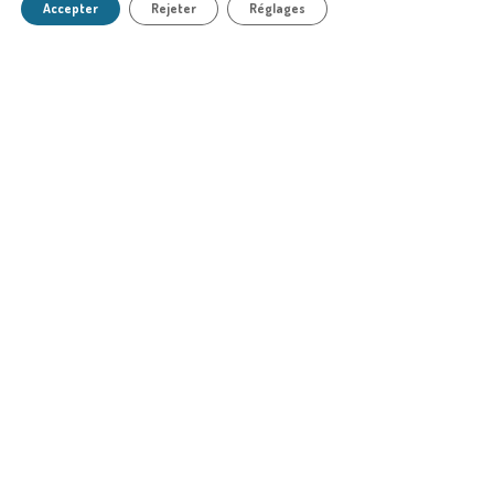
Accepter
Rejeter
Réglages
LE SMEL
❯
CULTURES MARINES
PÊCHE
MILIEU MARIN
MÉDIAS
❯
© 2024 SMEL
Mentions légales