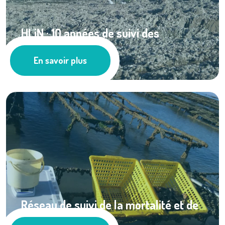
HLiN : 10 années de suivi des
populations ...
En savoir plus
Milieu Marin
Réseau de suivi de la mortalité et de
la ...