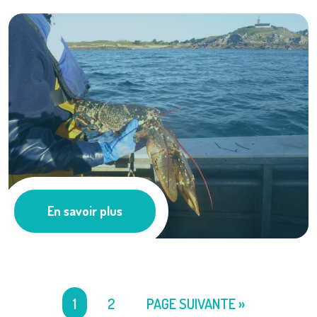
Le Homard de ...
En savoir plus
Les actus
1
2
PAGE SUIVANTE »