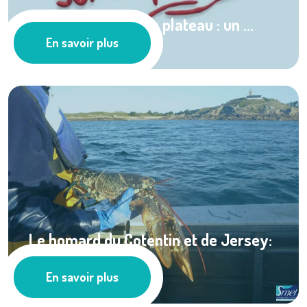
Toute la mer sur un plateau : un ...
En savoir plus
Les actus
Le homard du Cotentin et de Jersey:
une pêcherie ...
En savoir plus
Pêche