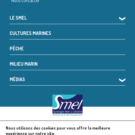
Nous contacter
LE SMEL
❯
CULTURES MARINES
PÊCHE
MILIEU MARIN
MÉDIAS
❯
Nous utilisons des cookies pour vous offrir la meilleure
© 2024 SMEL
Mentions légales
expérience sur notre site.