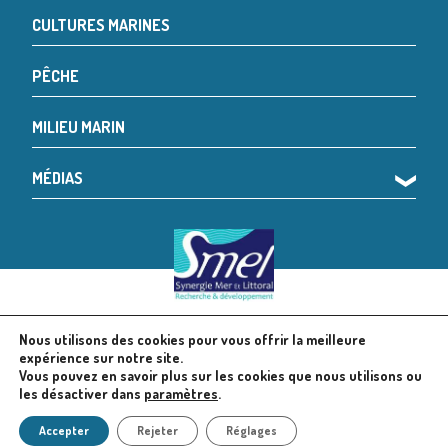
CULTURES MARINES
PÊCHE
MILIEU MARIN
MÉDIAS
❯
Nous utilisons des cookies pour vous offrir la meilleure
© 2024 SMEL
Mentions légales
expérience sur notre site.
Vous pouvez en savoir plus sur les cookies que nous utilisons ou
les désactiver dans
paramètres
.
Politique en matière de cookies
Accepter
Rejeter
Réglages