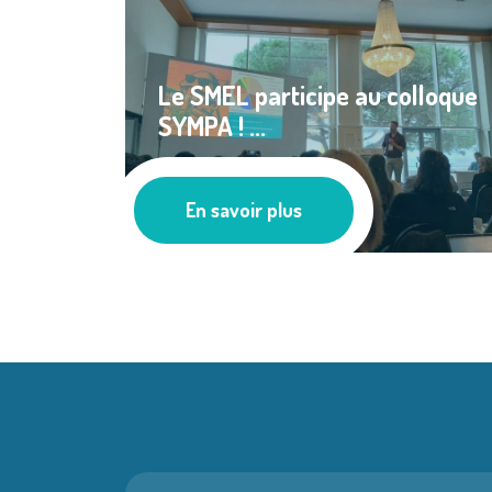
Le SMEL participe au colloque
SYMPA ! ...
Actualités
En savoir plus