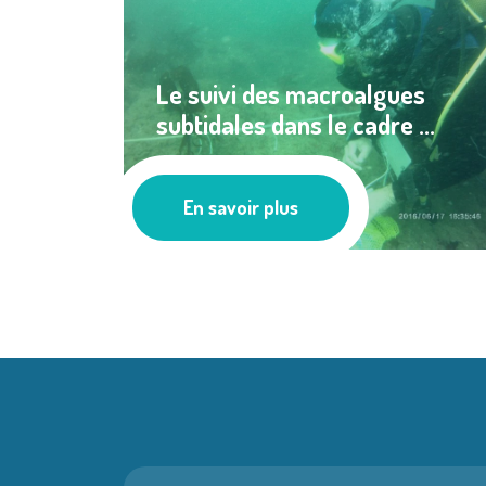
Le suivi des macroalgues
subtidales dans le cadre ...
Milieu Marin
En savoir plus