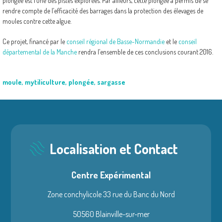
plongée est l’une des pistes explorées. Par ailleurs, cette plongée a permis de se
rendre compte de l’efficacité des barrages dans la protection des élevages de
moules contre cette algue.
Ce projet, financé par le
conseil régional de Basse-Normandie
et le
conseil
départemental de la Manche
rendra l’ensemble de ces conclusions courant 2016.
moule
,
mytiliculture
,
plongée
,
sargasse
Localisation et Contact
Centre Expérimental
Zone conchylicole 33 rue du Banc du Nord
50560 Blainville-sur-mer