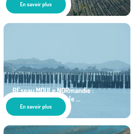
En savoir plus
Cultures marines
REseau MOULe NORmandie :
production mytilicole ...
En savoir plus
Ressources documentaires