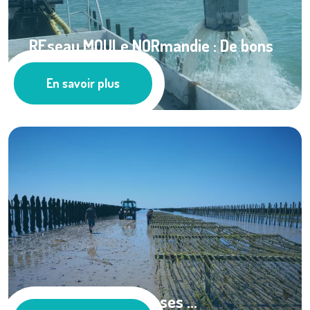
REseau MOULe NORmandie : De bons
taux de ...
En savoir plus
Cultures marines
Gestion des biomasses ...