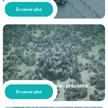
REseau MOULe ...
En savoir plus
Cultures marines
Mytilicola instestinalis : présence ...
En savoir plus
Ressources documentaires