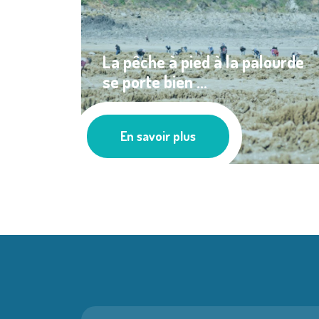
La pêche à pied à la palourde
se porte bien ...
Pêche
En savoir plus