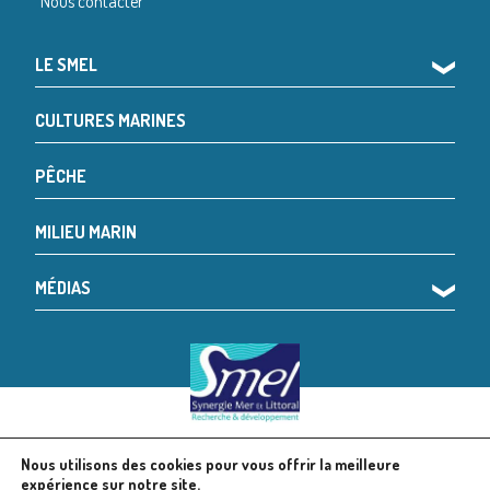
Nous contacter
LE SMEL
❯
CULTURES MARINES
PÊCHE
MILIEU MARIN
MÉDIAS
❯
Nous utilisons des cookies pour vous offrir la meilleure
© 2024 SMEL
Mentions légales
expérience sur notre site.