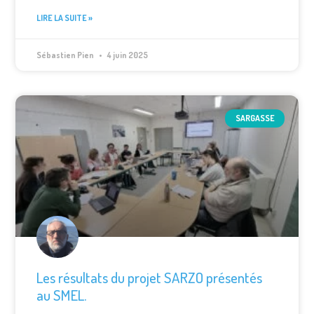
LIRE LA SUITE »
Sébastien Pien
4 juin 2025
SARGASSE
Les résultats du projet SARZO présentés
au SMEL.