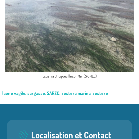
Estran à Bricqueville sur Mer (@SMEL)
faune vagile
,
sargasse
,
SARZO
,
zostera marina
,
zostere
Localisation et Contact