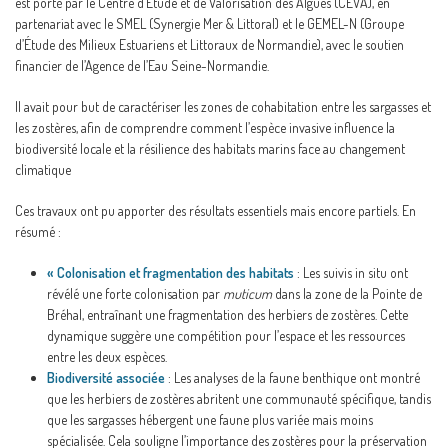
est porté par le Centre d’Étude et de Valorisation des Algues (CEVA), en
partenariat avec le SMEL (Synergie Mer & Littoral) et le GEMEL-N (Groupe
d’Étude des Milieux Estuariens et Littoraux de Normandie), avec le soutien
financier de l’Agence de l’Eau Seine-Normandie.
Il avait pour but de caractériser les zones de cohabitation entre les sargasses et
les zostères, afin de comprendre comment l’espèce invasive influence la
biodiversité locale et la résilience des habitats marins face au changement
climatique
Ces travaux ont pu apporter des résultats essentiels mais encore partiels. En
résumé :
« Colonisation et fragmentation des habitats
: Les suivis in situ ont
révélé une forte colonisation par
muticum
dans la zone de la Pointe de
Bréhal, entraînant une fragmentation des herbiers de zostères. Cette
dynamique suggère une compétition pour l’espace et les ressources
entre les deux espèces.
Biodiversité associée
: Les analyses de la faune benthique ont montré
que les herbiers de zostères abritent une communauté spécifique, tandis
que les sargasses hébergent une faune plus variée mais moins
spécialisée. Cela souligne l’importance des zostères pour la préservation