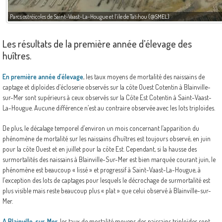
Parcs ostréicoles de Saint-Vaast-La-Hougue et l’ile de Tatihou (@SMEL)
Les résultats de la première année d’élevage des
huîtres.
En première année d’élevage
, les taux moyens de mortalité des naissains de
captage et diploïdes d’écloserie observés sur la côte Ouest Cotentin à Blainville-
sur-Mer sont supérieurs à ceux observés sur la Côte Est Cotentin à Saint-Vaast-
La-Hougue. Aucune différence n’est au contraire observée avec les lots triploïdes.
De plus, le décalage temporel d’environ un mois concernant l’apparition du
phénomène de mortalité sur les naissains d’huîtres est toujours observé, en juin
pour la côte Ouest et en juillet pour la côte Est. Cependant, si la hausse des
surmortalités des naissains à Blainville-Sur-Mer est bien marquée courant juin, le
phénomène est beaucoup « lissé » et progressif à Saint-Vaast-La-Hougue, à
l’exception des lots de captages pour lesquels le décrochage de surmortalité est
plus visible mais reste beaucoup plus « plat » que celui observé à Blainville-sur-
Mer.
A Blainville-sur-Mer
, les taux de mortalité moyens des naissains triploïdes sont