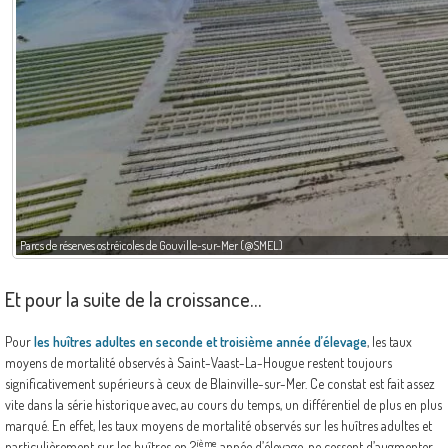
Parcs de réserves ostréicoles de Gouville-sur-Mer (@SMEL)
Et pour la suite de la croissance…
Pour
les huîtres adultes en seconde et troisième année d’élevage
, les taux
moyens de mortalité observés à Saint-Vaast-La-Hougue restent toujours
significativement supérieurs à ceux de Blainville-sur-Mer. Ce constat est fait assez
vite dans la série historique avec, au cours du temps, un différentiel de plus en plus
marqué. En effet, les taux moyens de mortalité observés sur les huîtres adultes et
ième
particulièrement sur les huîtres en 2
année d’élevage, ne cessent d’augmenter