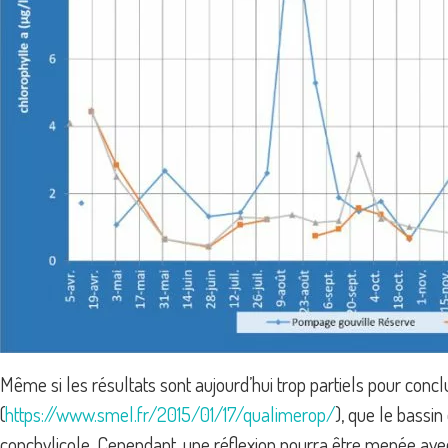
Même si les résultats sont aujourd’hui trop partiels pour conc
(
https://www.smel.fr/2015/01/17/qualimerop/
), que le bassi
conchylicole. Cependant, une réflexion pourra être menée ave