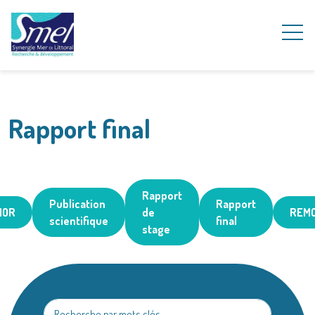
Rapport final
Rapport
Publication
Rapport
NOR
de
REM
scientifique
final
stage