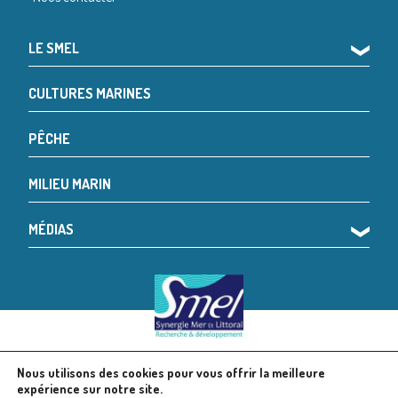
LE SMEL
❯
CULTURES MARINES
PÊCHE
MILIEU MARIN
MÉDIAS
❯
Nous utilisons des cookies pour vous offrir la meilleure
© 2024 SMEL
Mentions légales
expérience sur notre site.