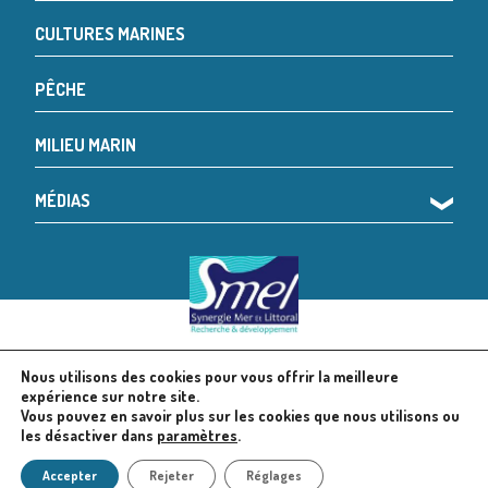
CULTURES MARINES
PÊCHE
MILIEU MARIN
MÉDIAS
❯
Nous utilisons des cookies pour vous offrir la meilleure
© 2024 SMEL
Mentions légales
expérience sur notre site.
Vous pouvez en savoir plus sur les cookies que nous utilisons ou
les désactiver dans
paramètres
.
Politique en matière de cookies
Accepter
Rejeter
Réglages