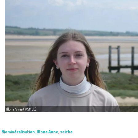
Illona Anne (@SMEL)
Biominéralisation
,
Illona Anne
,
seiche