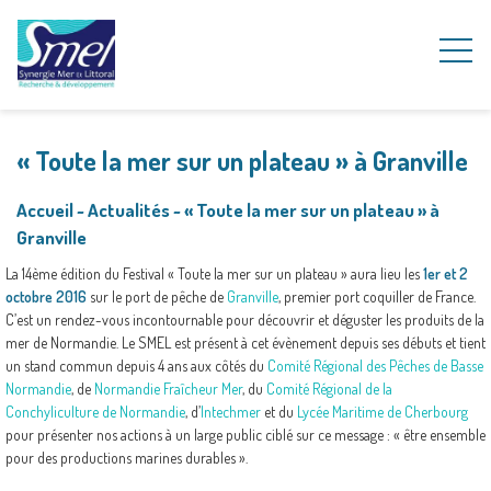
« Toute la mer sur un plateau » à Granville
Accueil
~
Actualités
~
« Toute la mer sur un plateau » à
Granville
La 14ème édition du Festival « Toute la mer sur un plateau » aura lieu les
1er et 2
octobre 2016
sur le port de pêche de
Granville
, premier port coquiller de France.
C’est un rendez-vous incontournable pour découvrir et déguster les produits de la
mer de Normandie. Le SMEL est présent à cet évènement depuis ses débuts et tient
un stand commun depuis 4 ans aux côtés du
Comité Régional des Pêches de Basse
Normandie
, de
Normandie Fraîcheur Mer
, du
Comité Régional de la
Conchyliculture de Normandie
, d’
Intechmer
et du
Lycée Maritime de Cherbourg
pour présenter nos actions à un large public ciblé sur ce message : « être ensemble
pour des productions marines durables ».