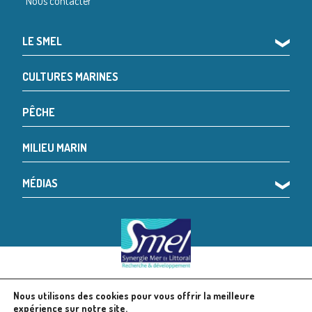
Nous contacter
LE SMEL
❯
CULTURES MARINES
PÊCHE
MILIEU MARIN
MÉDIAS
❯
Nous utilisons des cookies pour vous offrir la meilleure
© 2024 SMEL
Mentions légales
expérience sur notre site.