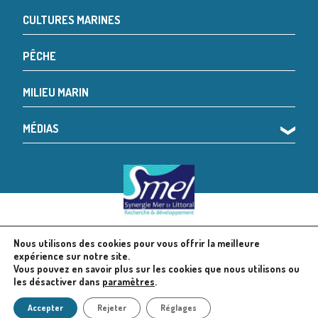
CULTURES MARINES
PÊCHE
MILIEU MARIN
MÉDIAS
❯
Nous utilisons des cookies pour vous offrir la meilleure
© 2024 SMEL
Mentions légales
expérience sur notre site.
Vous pouvez en savoir plus sur les cookies que nous utilisons ou
les désactiver dans
paramètres
.
Politique en matière de cookies
Accepter
Rejeter
Réglages