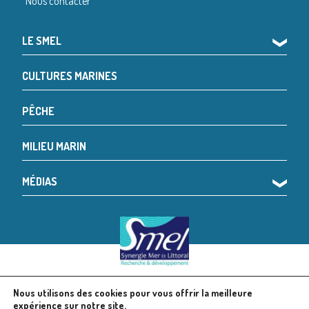
Nous contacter
LE SMEL
❯
CULTURES MARINES
PÊCHE
MILIEU MARIN
MÉDIAS
❯
Nous utilisons des cookies pour vous offrir la meilleure
© 2024 SMEL
Mentions légales
expérience sur notre site.