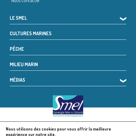
Nous contacter
LE SMEL
❯
CULTURES MARINES
PÊCHE
MILIEU MARIN
MÉDIAS
❯
Nous utilisons des cookies pour vous offrir la meilleure
© 2024 SMEL
Mentions légales
expérience sur notre site.