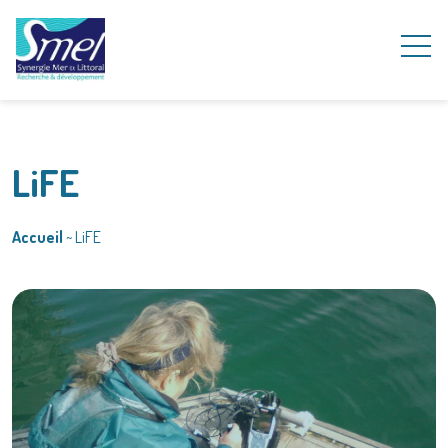
LiFE
Accueil
~
LiFE