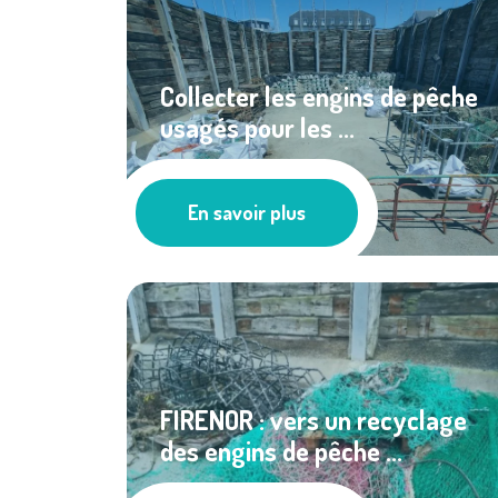
Collecter les engins de pêche
usagés pour les ...
Les actus
En savoir plus
FIRENOR : vers un recyclage
des engins de pêche ...