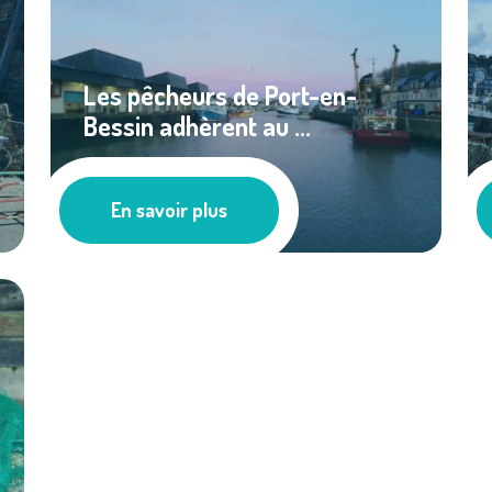
Les pêcheurs de Port-en-
Bessin adhèrent au ...
Les actus
En savoir plus