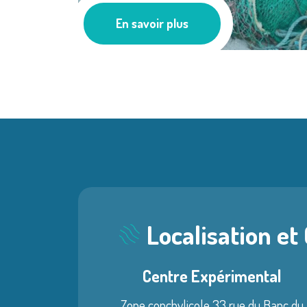
Pêche
En savoir plus
Localisation et
Centre Expérimental
Zone conchylicole 33 rue du Banc du