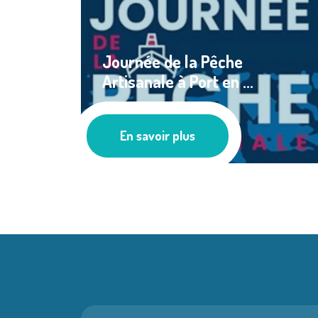
Journée de la Pêche
Artisanale à Port en ...
Les actus
En savoir plus