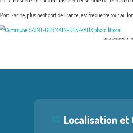
La côte est en site naturel classé et l’ensemble du territoire c
Port Racine, plus petit port de France, est fréquenté tout au lo
Les pâturages et la me
Localisation et