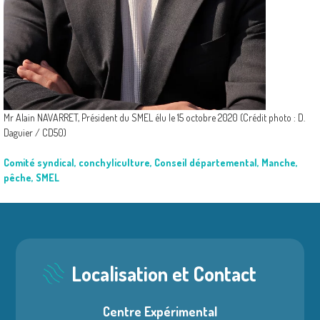
Mr Alain NAVARRET, Président du SMEL élu le 15 octobre 2020 (Crédit photo : D.
Daguier / CD50)
Comité syndical
,
conchyliculture
,
Conseil départemental
,
Manche
,
pêche
,
SMEL
Localisation et Contact
Centre Expérimental