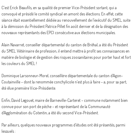
C’est Erick Beaufils, en sa qualité de premier Vice-Président sortant, qui a
convoqué et présidé le comité syndical en amont des élections. En effet, cette
séance était essentiellement dédiée au renouvellement de l’exécutif du SMEL, suite
à la démission du Président Patrice Pillet fin août dernier et de la désignation des
nouveaux représentants des EPCI consécutive aux élections municipales.
Alain Navarret, conseiller départemental du canton de Bréhal, a été élu Président
du SMEL. Vétérinaire de profession, il entend mettre à profit ses connaissances en
matière de biologie et de gestion des risques zoosanitaires pour porter haut et fort
les couleurs du SMEL !
Dominique Larsonneur-Morel, conseillère départementale du canton d’Agon-
Coutainville – dont la renommée conchylicole n’est plus à faire – a, pour sa part,
été élue première Vice-Présidente.
Enfin, David Legouet, maire de Barneville-Carteret – commune notamment bien
connue pour son port de pêche – et représentant de la Communauté
d’Agglomération du Cotentin, a été élu second Vice-Président.
Par ailleurs, quelques nouveaux programmes d’études ont été présentés, parmi
lesquels :