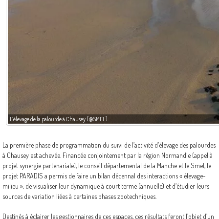
L’élevage de la palourde à Chausey (@SMEL)
La première phase de programmation du suivi de l’activité d’élevage des palourdes
à Chausey est achevée. Financée conjointement par la région Normandie (appel à
projet synergie partenariale), le conseil départemental de la Manche et le Smel, le
projet PARADIS a permis de faire un bilan décennal des interactions « élevage-
milieu », de visualiser leur dynamique à court terme (annuelle) et d’étudier leurs
sources de variation liées à certaines phases zootechniques.
Destinés à éclairer les gestionnaires de ces espaces, ces résultats feront l’objet d’un