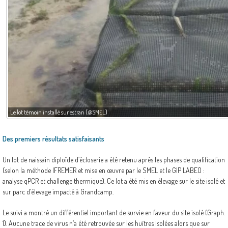
Le lot témoin installé sur estran (@SMEL)
Des premiers résultats satisfaisants
Un lot de naissain diploïde d’écloserie a été retenu après les phases de qualification
(selon la méthode IFREMER et mise en œuvre par le SMEL et le GIP LABEO :
analyse qPCR et challenge thermique). Ce lot a été mis en élevage sur le site isolé et
sur parc d’élevage impacté à Grandcamp.
Le suivi a montré un différentiel important de survie en faveur du site isolé (Graph.
1). Aucune trace de virus n’a été retrouvée sur les huîtres isolées alors que sur