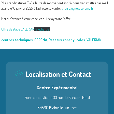
? Les candidatures (CV + lettre de motivation) sont à nous transmettre par mail
avant le 10 janvier 2025, à l’adresse suivante :
pierre.vigne@cerema.fr
Merci d’avance à ceux et celles qui relayeront l’offre
Offre de stage VALERIAN
Télécharger
centres techniques
,
CEREMA
,
Réseaux conchylicoles
,
VALERIAN
Localisation et Contact
Centre Expérimental
Zone conchylicole 33 rue du Banc du Nord
50560 Blainville-sur-mer