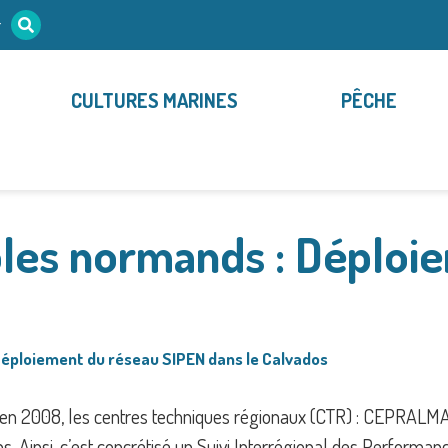
r
CULTURES MARINES
PÊCHE
oles normands : Déploi
Déploiement du réseau SIPEN dans le Calvados
ses en 2008, les centres techniques régionaux (CTR) : CEPRA
. Ainsi, c’est concrétisé un Suivi Interrégional des Perform