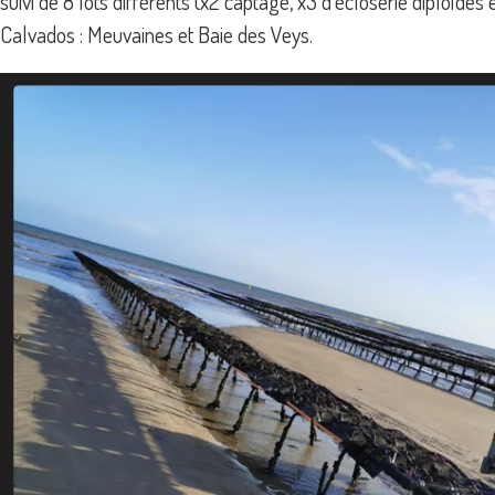
suivi de 8 lots différents (x2 captage, x3 d’écloserie diploïdes
Calvados : Meuvaines et Baie des Veys.