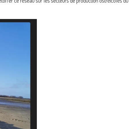
u étoffer ce réseau sur les secteurs de production ostréicoles du