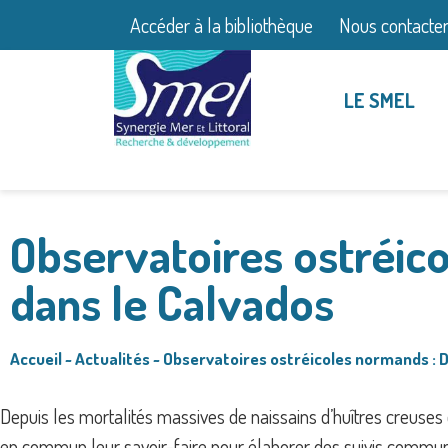
Accéder à la bibliothèque
Nous contacte
LE SMEL
Observatoires ostréic
dans le Calvados
Accueil
~
Actualités
~
Observatoires ostréicoles normands : 
Depuis les mortalités massives de naissains d’huîtres creu
en commun leur savoir-faire pour élaborer des suivis communs