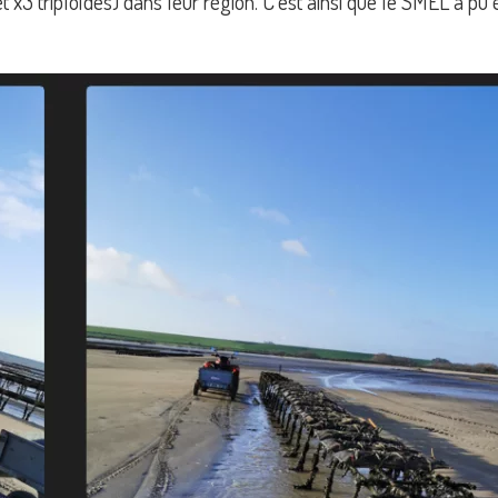
 et x3 triploïdes) dans leur région. C’est ainsi que le SMEL a p