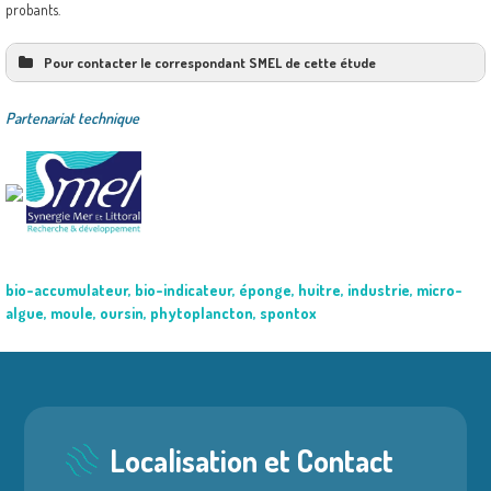
probants.
Pour contacter le correspondant SMEL de cette étude
Partenariat technique
bio-accumulateur
,
bio-indicateur
,
éponge
,
huitre
,
industrie
,
micro-
algue
,
moule
,
oursin
,
phytoplancton
,
spontox
Localisation et Contact