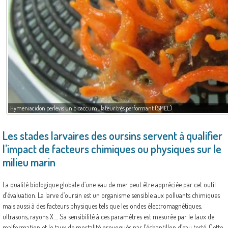
Hymeniacidon perlevis un bioaccumulateur très performant (SMEL)
Les stades larvaires des oursins servent à qualifier
l’impact de facteurs chimiques ou physiques sur le
milieu marin
La qualité biologique globale d’une eau de mer peut être appréciée par cet outil
d’évaluation. La larve d’oursin est un organisme sensible aux polluants chimiques
mais aussi à des facteurs physiques tels que les ondes électromagnétiques,
ultrasons, rayons X…. Sa sensibilité à ces paramètres est mesurée par le taux de
malformation et le taux de mortalité provoqués par l’échantillon d’eau testé. Cette