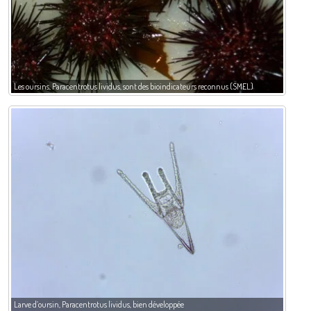
Les oursins, Paracentrotus lividus, sont des bioindicateurs reconnus (SMEL)
Larve d’oursin, Paracentrotus lividus, bien développée