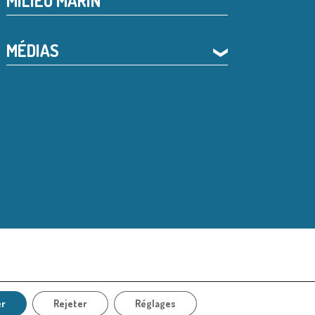
MILIEU MARIN
MÉDIAS
❯
er
Rejeter
Réglages