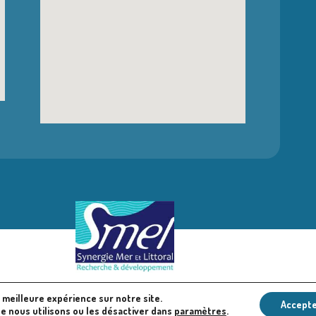
a meilleure expérience sur notre site.
SMEL
Mentions légales
Politique en matière de cookies
Accept
ue nous utilisons ou les désactiver dans
paramètres
.