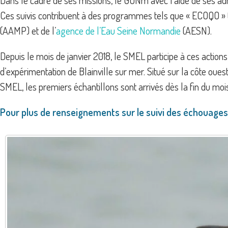
Dans le cadre de ses missions, le GONm avec l’aide de ses a
Ces suivis contribuent à des programmes tels que « ECOQO » (E
(AAMP) et de l’
agence de l’Eau Seine Normandie
(AESN).
Depuis le mois de janvier 2018, le SMEL participe à ces actio
d’expérimentation de Blainville sur mer. Situé sur la côte oue
SMEL, les premiers échantillons sont arrivés dès la fin du mois
Pour plus de renseignements sur le suivi des échouage