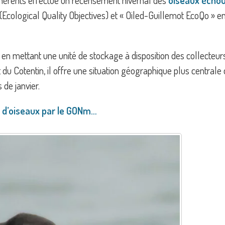
dhérents effectue un recensement hivernal des
oiseaux écho
cological Quality Objectives) et « Oiled-Guillemot EcoQo » en 
ns en mettant une unité de stockage à disposition des collect
st du Cotentin, il offre une situation géographique plus centra
 de janvier.
s d’oiseaux par le GONm…