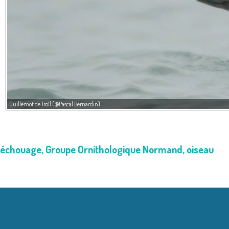
Guillemot de Troïl (@Pascal Bernardin)
échouage
,
Groupe Ornithologique Normand
,
oiseau