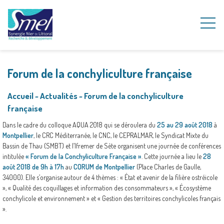
Forum de la conchyliculture française
Accueil
~
Actualités
~
Forum de la conchyliculture
française
Dans le cadre du colloque AQUA 2018 qui se déroulera du
25 au 29 août 2018
à
Montpellier
, le CRC Méditerranée, le CNC, le CEPRALMAR, le Syndicat Mixte du
Bassin de Thau (SMBT) et l’Ifremer de Sète organisent une journée de conférences
intitulée
« Forum de la Conchyliculture Française »
. Cette journée a lieu le
28
août 2018 de 9h à 17h
au
CORUM de Montpellier
(Place Charles de Gaulle,
34000). Elle s’organise autour de 4 thèmes : « État et avenir de la filière ostréicole
», « Qualité des coquillages et information des consommateurs », « Écosystème
conchylicole et environnement » et « Gestion des territoires conchylicoles français
».