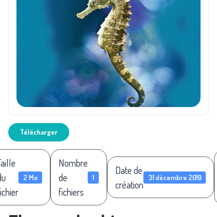
Télécharger
Taille
Nombre
Date de
du
de
2 Mo
1
31 décembre 2019
création
fichier
fichiers