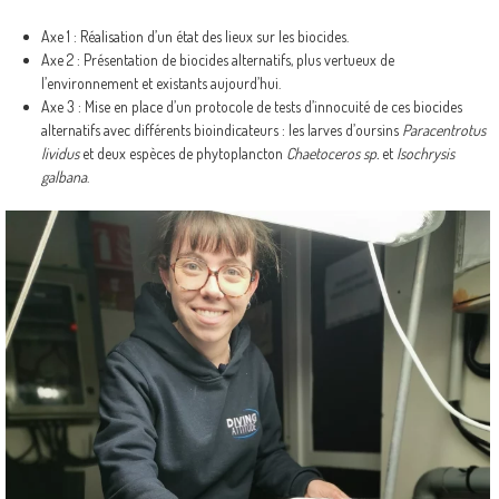
Axe 1 : Réalisation d’un état des lieux sur les biocides.
Axe 2 : Présentation de biocides alternatifs, plus vertueux de
l’environnement et existants aujourd’hui.
Axe 3 : Mise en place d’un protocole de tests d’innocuité de ces biocides
alternatifs avec différents bioindicateurs : les larves d’oursins
Paracentrotus
lividus
et deux espèces de phytoplancton
Chaetoceros sp.
et
Isochrysis
galbana
.