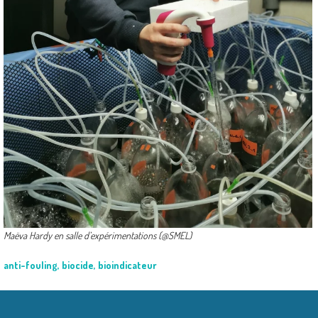
Maëva Hardy en salle d’expérimentations (@SMEL)
anti-fouling
,
biocide
,
bioindicateur