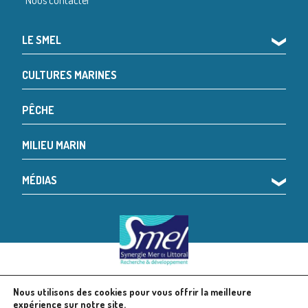
Nous contacter
LE SMEL
❯
CULTURES MARINES
PÊCHE
MILIEU MARIN
MÉDIAS
❯
Nous utilisons des cookies pour vous offrir la meilleure
© 2024 SMEL
Mentions légales
expérience sur notre site.