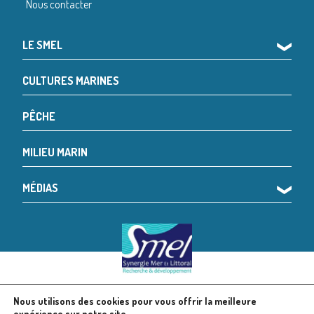
Nous contacter
LE SMEL
❯
CULTURES MARINES
PÊCHE
MILIEU MARIN
MÉDIAS
❯
Nous utilisons des cookies pour vous offrir la meilleure
© 2024 SMEL
Mentions légales
expérience sur notre site.