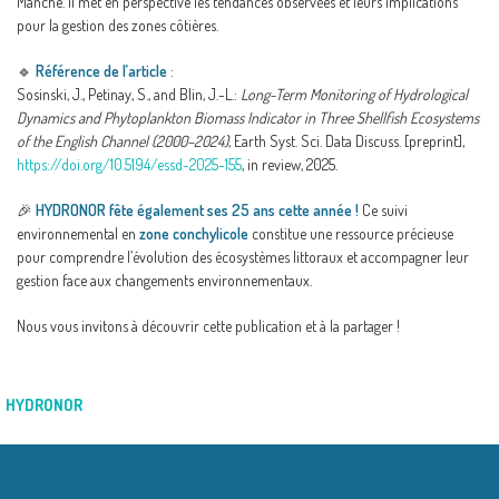
Manche. Il met en perspective les tendances observées et leurs implications
pour la gestion des zones côtières.
🔹
Référence de l’article
:
Sosinski, J., Petinay, S., and Blin, J.-L.:
Long-Term Monitoring of Hydrological
Dynamics and Phytoplankton Biomass Indicator in Three Shellfish Ecosystems
of the English Channel (2000–2024)
, Earth Syst. Sci. Data Discuss. [preprint],
https://doi.org/10.5194/essd-2025-155
, in review, 2025.
🎉
HYDRONOR fête également ses 25 ans cette année !
Ce suivi
environnemental en
zone conchylicole
constitue une ressource précieuse
pour comprendre l’évolution des écosystèmes littoraux et accompagner leur
gestion face aux changements environnementaux.
Nous vous invitons à découvrir cette publication et à la partager !
HYDRONOR